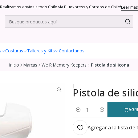
Realizamos envios a todo Chile vía Bluexpress y Correos de Chile!
Leer más
s
Costuras
Talleres y Kits
Contactanos
Inicio
Marcas
We R Memory Keepers
Pistola de silicona
|
Pistola de sil
AGR
Cantidad
Agregar a la lista de 