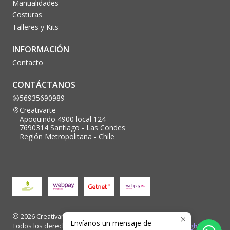
Manualidades
Costuras
Talleres y Kits
INFORMACIÓN
Contacto
CONTÁCTANOS
56935690989
Creativarte
Apoquindo 4900 local 124
7690314 Santiago - Las Condes
Región Metropolitana - Chile
2026 Creativarte.
Envíanos un mensaje de
Todos los derechos reservados. Desarrollado por
Blacklight