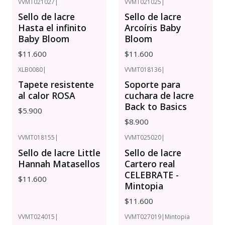
VVMT021027
|
VVMT021025
|
Sello de lacre
Sello de lacre
Hasta el infinito
Arcoíris Baby
Baby Bloom
Bloom
$11.600
$11.600
XLB0080
|
VVMT018136
|
Tapete resistente
Soporte para
al calor ROSA
cuchara de lacre
Back to Basics
$5.900
$8.900
VVMT018155
|
VVMT025020
|
Sello de lacre Little
Sello de lacre
Hannah Matasellos
Cartero real
CELEBRATE -
$11.600
Mintopia
$11.600
VVMT024015
|
VVMT027019
|
Mintopia