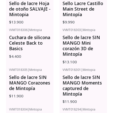
Sello de lacre Hoja
Sello Lacre Castillo
de otoño SALVAJE -
Main Street de
Mintopia
Mintopía
$13.900
$9.990
VVMT018306
|
Mintopia
VVMT018303
|
Mintopia
Cuchara de silicona
Sello de lacre SIN
Celeste Back to
MANGO Mini
Basics
corazón 3D de
Mintopía
$4.400
$13.100
VVMT018305
|
Mintopia
VVMT018301
|
Mintopia
Sello de lacre SIN
Sello de lacre SIN
MANGO Corazones
MANGO Moments
de Mintopía
captured de
Mintopía
$11.900
$11.900
VVMT018304
|
Mintopia
VVMT018294
|
Mintopia