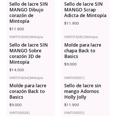
Sello de lacre SIN
Sello de lacre SIN
MANGO Dibujo
MANGO Scrap
corazón de
Adicta de Mintopía
Mintopía
$11.900
$11.900
VVMT018300
|
Mintopia
VVMT018265
|
Mintopia
Sello de lacre SIN
Molde para lacre
MANGO Sobre
chapa Back to
corazón 3D de
Basics
Mintopía
$9.000
$14.500
VVMT018264
|
Mintopia
VVMT030021
|
Molde para lacre
Sello de lacre sin
corazón Back to
mango Adornos
Basics
Holly Jolly
$9.000
$11.900
VVMT030028
|
VVMT030025
|