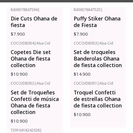
8436578847594
|
8436578847525
|
Die Cuts Ohana de
Puffy Stiker Ohana
fiesta
de Fiesta
$7.900
$7.900
COCO/DIE054
|
Alua Cid
COCO/DIE053
|
Alua Cid
Copetes Die set
Set de troqueles
Ohana de fiesta
Banderolas Ohana
collection
de fiesta collection
$10.900
$14.900
COCO/DIE052
|
Alua Cid
COCO/DIE051
|
Alua Cid
Set de Troqueñes
Troquel Confetti
Confetti de música
de estrellas Ohana
Ohana de fiesta
de fiesta collection
collection
$10.900
$10.900
72910418242028
|