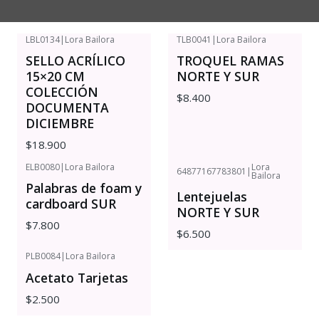
LBL0134
|
Lora Bailora
TLB0041
|
Lora Bailora
SELLO ACRÍLICO
TROQUEL RAMAS
15×20 CM
NORTE Y SUR
COLECCIÓN
$8.400
DOCUMENTA
DICIEMBRE
$18.900
ELB0080
|
Lora Bailora
Lora
64877167783801
|
Bailora
Palabras de foam y
Lentejuelas
cardboard SUR
NORTE Y SUR
$7.800
$6.500
PLB0084
|
Lora Bailora
Acetato Tarjetas
$2.500