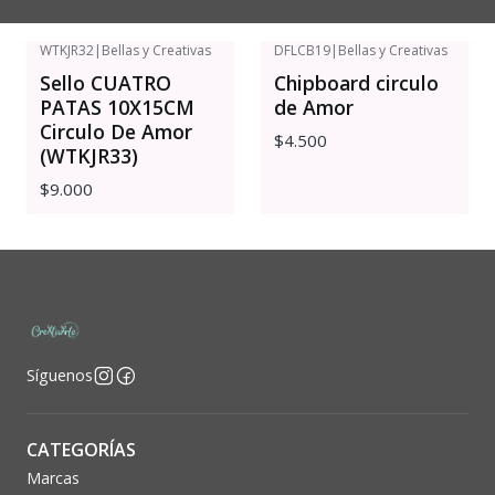
WTKJR32
|
Bellas y Creativas
DFLCB19
|
Bellas y Creativas
Sello CUATRO
Chipboard circulo
PATAS 10X15CM
de Amor
Circulo De Amor
$4.500
(WTKJR33)
$9.000
Síguenos
CATEGORÍAS
Marcas