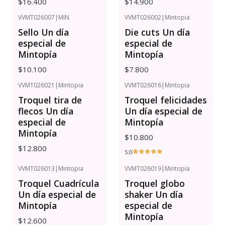
$16.400
$14.900
VVMT026007
|
MIN
VVMT026002
|
Mintopia
Sello Un día
Die cuts Un día
especial de
especial de
Mintopía
Mintopía
$10.100
$7.800
VVMT026021
|
Mintopia
VVMT026016
|
Mintopia
Troquel tira de
Troquel felicidades
flecos Un día
Un día especial de
especial de
Mintopía
Mintopía
$10.800
$12.800
5.0
VVMT026013
|
Mintopia
VVMT026019
|
Mintopia
Troquel Cuadrícula
Troquel globo
Un día especial de
shaker Un día
Mintopía
especial de
Mintopía
$12.600