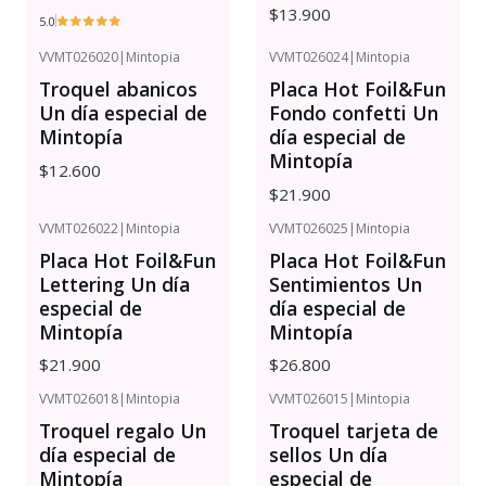
$13.900
5.0
VVMT026020
|
Mintopia
VVMT026024
|
Mintopia
Troquel abanicos
Placa Hot Foil&Fun
Un día especial de
Fondo confetti Un
Mintopía
día especial de
Mintopía
$12.600
$21.900
VVMT026022
|
Mintopia
VVMT026025
|
Mintopia
Placa Hot Foil&Fun
Placa Hot Foil&Fun
Lettering Un día
Sentimientos Un
especial de
día especial de
Mintopía
Mintopía
$21.900
$26.800
VVMT026018
|
Mintopia
VVMT026015
|
Mintopia
Troquel regalo Un
Troquel tarjeta de
día especial de
sellos Un día
Mintopía
especial de