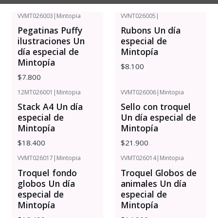
VVMT026003
|
Mintopia
VVNT026005
|
Pegatinas Puffy
Rubons Un día
ilustraciones Un
especial de
día especial de
Mintopía
Mintopía
$8.100
$7.800
12MT026001
|
Mintopia
VVMT026006
|
Mintopia
Stack A4 Un día
Sello con troquel
especial de
Un día especial de
Mintopía
Mintopía
$18.400
$21.900
VVMT026017
|
Mintopia
VVMT026014
|
Mintopia
Troquel fondo
Troquel Globos de
globos Un día
animales Un día
especial de
especial de
Mintopía
Mintopía