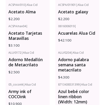
ACSPAA/010
|
Alua Cid
ACSPA/01901
|
Alua Cid
Acetato Alma
Acetato galaxy
$2.200
$2.200
ACSPA/nav04
|
0616006019
|
Acetato Tarjetas
Acuarelas Alua Cid
Maravillas
$42.100
$3.100
ALU/0172
|
Alua Cid
ALU/0204
|
Alua Cid
Adorno Medallón
Adorno palabra
de Metacrilato
semana santa
metacrilato
$2.500
$4.300
05_cocoink
|
Alua Cid
8713438531399
|
Alua Cid
Army ink of
Azul bebé color
COCOink
linen ribbon
(Width: 12mm)
$10.900