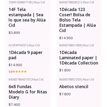
75891038857165
|
Alua Cid
8436578858521
|
Alua Cid
14F Tela
1Década 123
estampada | Sea
Coser! Bolsa de
lo que sea by Alúa
Bolso Tela
Cid
Estampada | Alúa
Cid
$5.890
$14.900
ACSPAP9/037
|
Alua Cid
8436578851089
|
Alua Cid
1Década 9 paper
1Década
pad
Laminated paper |
1Década Collection
$14.900
$1.800
5.0
8436578843107
|
Alua Cid
8436578857203
|
Alua Cid
6x8 Fundas
Abetos stencil
Modelo G for Ritas
$7.800
Diary
$7.400