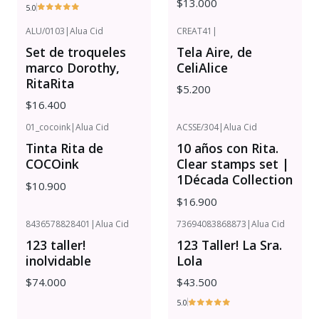
$13.000
5.0
ALU/0103
|
Alua Cid
CREAT41
|
Set de troqueles
Tela Aire, de
marco Dorothy,
CeliAlice
RitaRita
$5.200
$16.400
01_cocoink
|
Alua Cid
ACSSE/304
|
Alua Cid
Tinta Rita de
10 años con Rita.
COCOink
Clear stamps set |
1Década Collection
$10.900
$16.900
8436578828401
|
Alua Cid
73694083868873
|
Alua Cid
123 taller!
123 Taller! La Sra.
inolvidable
Lola
$74.000
$43.500
5.0