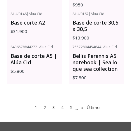
$950
ALU/0146
|
Alua Cid
ALU/0167
|
Alua Cid
Base corte A2
Base de corte 30,5
x 30,5
$31.900
$13.900
8436578844272
|
Alua Cid
75572804454644
|
Alua Cid
Base de corte A5 |
Bellis Perennis A5
Alúa Cid
notebook | Sea lo
que sea collection
$5.800
$7.800
...
1
2
3
4
5
»
Último