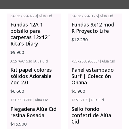
8436578840229
|
Alua Cid
8436578843176
|
Alua Cid
Fundas 12A 1
Fundas 9x12 mod
bolsillo para
R Proyecto Life
carpetas 12x12”
$12.250
Rita's Diary
$9.900
ACSPA/015so
|
Alua Cid
75572803983334
|
Alua Cid
Kit papel colores
Panel estampado
sólidos Adorable
Surf | Colección
Zoe 2.0
Ohana
$6.600
$5.900
ACH/PLEG001
|
Alua Cid
ACSEE/165
|
Alua Cid
Plegadera Alúa Cid
Sello fondo
resina Rosada
confetti de Alúa
Cid
$15.900