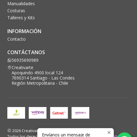
Manualidades
Costuras
Talleres y Kits
INFORMACIÓN
Contacto
CONTÁCTANOS
56935690989
Creativarte
Apoquindo 4900 local 124
7690314 Santiago - Las Condes
Región Metropolitana - Chile
2026 Creativarte.
Envíanos un mensaje de
Todos los derechos reservados. Desarrollado por
Blacklight