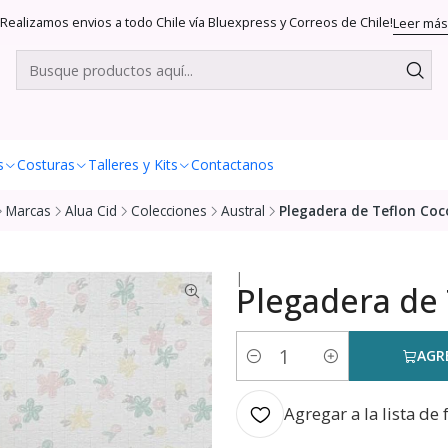
Realizamos envios a todo Chile vía Bluexpress y Correos de Chile!
Leer más
s
Costuras
Talleres y Kits
Contactanos
Marcas
Alua Cid
Colecciones
Austral
Plegadera de Teflon Co
|
Plegadera de
AGR
Cantidad
Agregar a la lista de 