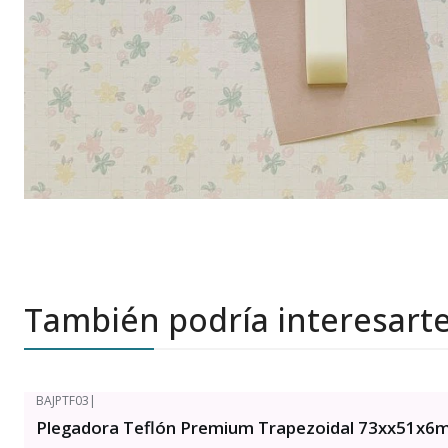
También podría interesart
BAJPTF03
|
Plegadora Teflón Premium Trapezoidal 73xx51x