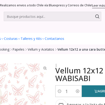
Realizamos envios a todo Chile vía Bluexpress y Correos de Chile!
Leer más
s
Costuras
Talleres y Kits
Contactanos
ooking
Papeles
Vellum y Acetatos
Vellum 12x12 a una cara butt
|
Vellum 12x12 
WABISABI
AGR
Cantidad
Agregar a la lista de 