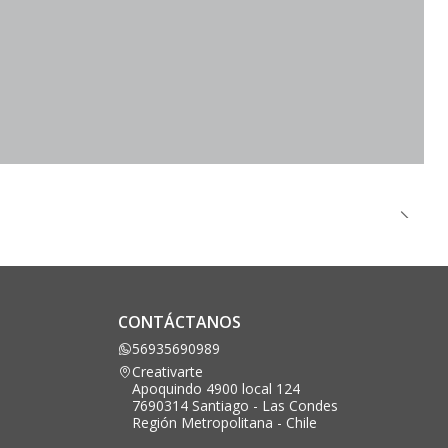
CONTÁCTANOS
56935690989
Creativarte
Apoquindo 4900 local 124
7690314 Santiago - Las Condes
Región Metropolitana - Chile