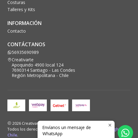
Costuras
Talleres y Kits
INFORMACIÓN
Contacto
CONTÁCTANOS
56935690989
Creativarte
Apoquindo 4900 local 124
7690314 Santiago - Las Condes
Región Metropolitana - Chile
2026 Creativarte.
Envíanos un mensaje de
Todos los derechos reservados. Desarrollado por
Blacklight
WhatsApp
Chile
.