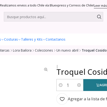
Realizamos envios a todo Chile vía Bluexpress y Correos de Chile!
Leer más
s
Costuras
Talleres y Kits
Contactanos
Marcas
Lora Bailora
Colecciones
Un nuevo abril
Troquel Cosido
|
Troquel Cosi
AGR
Cantidad
Agregar a la lista de 