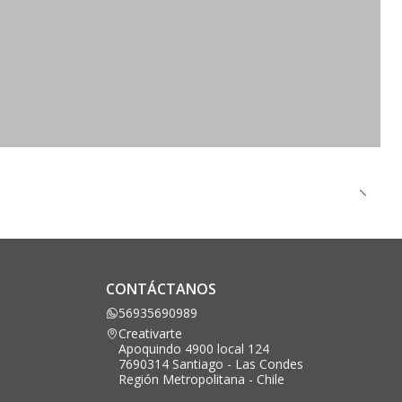
CONTÁCTANOS
56935690989
Creativarte
Apoquindo 4900 local 124
7690314 Santiago - Las Condes
Región Metropolitana - Chile