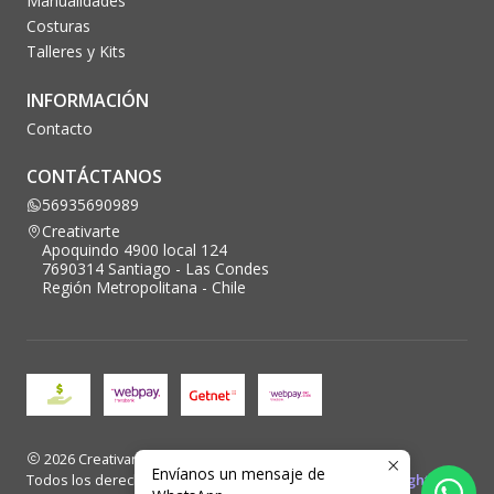
Manualidades
Costuras
Talleres y Kits
INFORMACIÓN
Contacto
CONTÁCTANOS
56935690989
Creativarte
Apoquindo 4900 local 124
7690314 Santiago - Las Condes
Región Metropolitana - Chile
2026 Creativarte.
Envíanos un mensaje de
Todos los derechos reservados. Desarrollado por
Blacklight