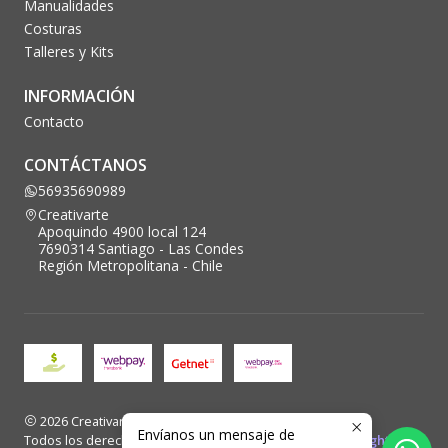
Manualidades
Costuras
Talleres y Kits
INFORMACIÓN
Contacto
CONTÁCTANOS
56935690989
Creativarte
Apoquindo 4900 local 124
7690314 Santiago - Las Condes
Región Metropolitana - Chile
2026 Creativarte.
Envíanos un mensaje de
Todos los derechos reservados. Desarrollado por
Blacklight