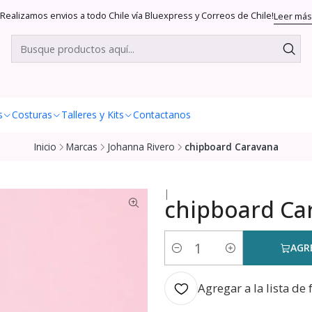
Realizamos envios a todo Chile vía Bluexpress y Correos de Chile!
Leer más
s
Costuras
Talleres y Kits
Contactanos
Inicio
Marcas
Johanna Rivero
chipboard Caravana
|
chipboard Ca
AGR
Cantidad
Agregar a la lista de 