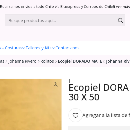
Realizamos envios a todo Chile vía Bluexpress y Correos de Chile!
Leer más
s
Costuras
Talleres y Kits
Contactanos
as
Johanna Rivero
Rollitos
Ecopiel DORADO MATE ( Johanna Rive
|
Ecopiel DORA
30 X 50
Agregar a la lista de 