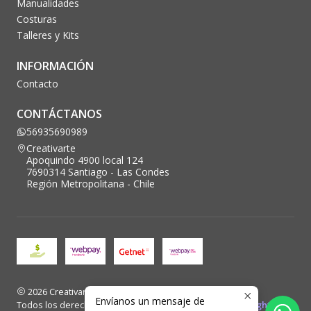
Manualidades
Costuras
Talleres y Kits
INFORMACIÓN
Contacto
CONTÁCTANOS
56935690989
Creativarte
Apoquindo 4900 local 124
7690314 Santiago - Las Condes
Región Metropolitana - Chile
2026 Creativarte.
Envíanos un mensaje de
Todos los derechos reservados. Desarrollado por
Blacklight