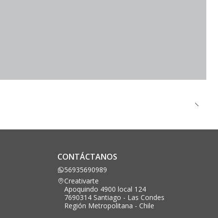
CONTÁCTANOS
56935690989
Creativarte
Apoquindo 4900 local 124
7690314 Santiago - Las Condes
Región Metropolitana - Chile