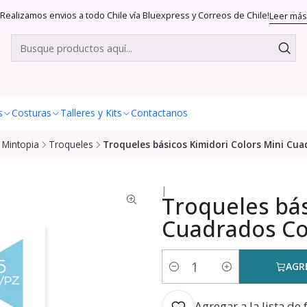
Realizamos envios a todo Chile vía Bluexpress y Correos de Chile!
Leer más
s
Costuras
Talleres y Kits
Contactanos
Mintopia
Troqueles
Troqueles básicos Kimidori Colors Mini Cu
|
Troqueles bás
Cuadrados Co
AGR
Cantidad
Agregar a la lista de 