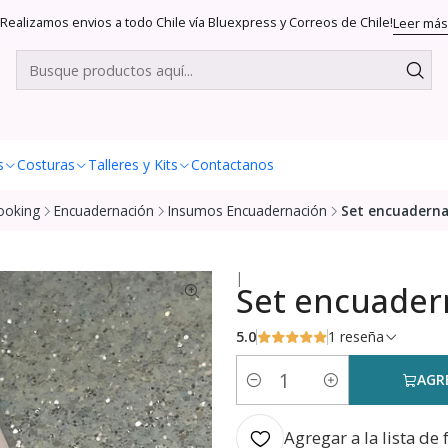
Realizamos envios a todo Chile vía Bluexpress y Correos de Chile!
Leer más
s
Costuras
Talleres y Kits
Contactanos
ooking
Encuadernación
Insumos Encuadernación
Set encuadern
|
Set encuader
5.0
1 reseña
AGR
Cantidad
Agregar a la lista de 