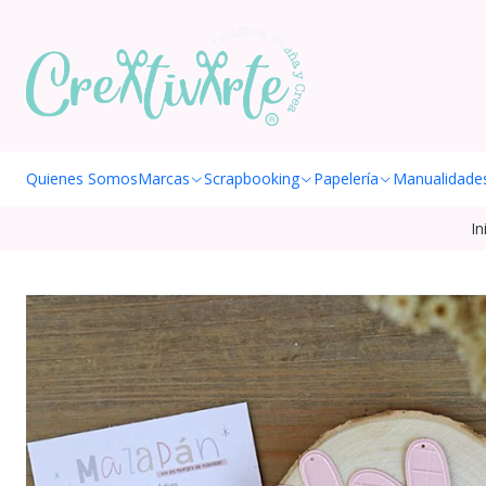
Quienes Somos
Marcas
Scrapbooking
Papelería
Manualidade
In