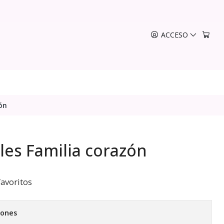
ACCESO
ón
les Familia corazón
favoritos
iones