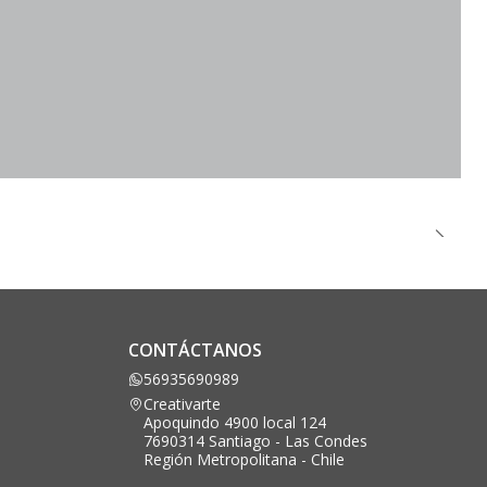
CONTÁCTANOS
56935690989
Creativarte
Apoquindo 4900 local 124
7690314 Santiago - Las Condes
Región Metropolitana - Chile