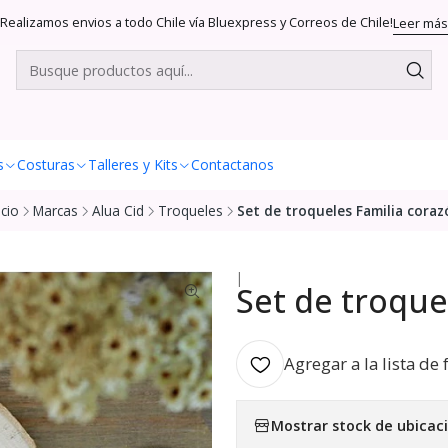
Realizamos envios a todo Chile vía Bluexpress y Correos de Chile!
Leer más
s
Costuras
Talleres y Kits
Contactanos
icio
Marcas
Alua Cid
Troqueles
Set de troqueles Familia coraz
|
Set de troque
Agregar a la lista de 
Mostrar stock de ubicac