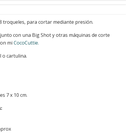
 8 troqueles, para cortar mediante presión.
 junto con una Big Shot y otras máquinas de corte
con mi
CocoCuttie.
 o cartulina.
es 7 x 10 cm.
:
 aprox