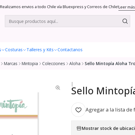
Realizamos envios a todo Chile vía Bluexpress y Correos de Chile!
Leer más
s
Costuras
Talleres y Kits
Contactanos
Marcas
Mintopia
Colecciones
Aloha
Sello Mintopía Aloha Tro
|
Sello Mintopí
Agregar a la lista de 
Mostrar stock de ubicac