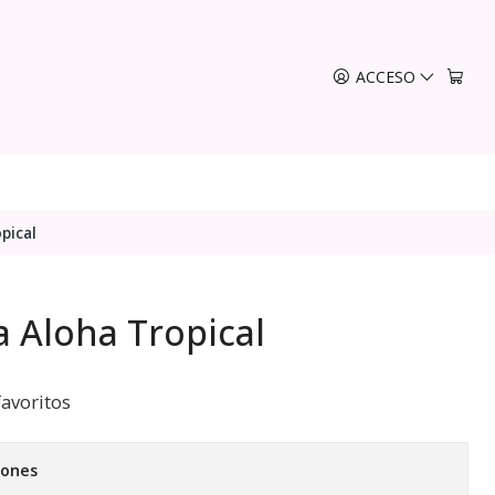
ACCESO
pical
a Aloha Tropical
favoritos
iones