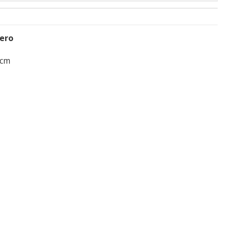
mero
 cm