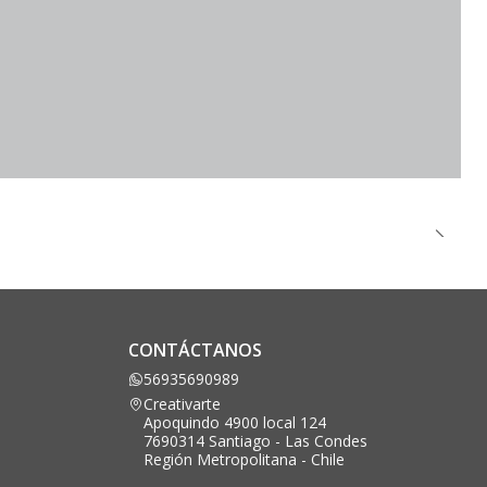
CONTÁCTANOS
56935690989
Creativarte
Apoquindo 4900 local 124
7690314 Santiago - Las Condes
Región Metropolitana - Chile