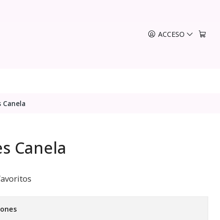
ACCESO
s Canela
es Canela
favoritos
iones