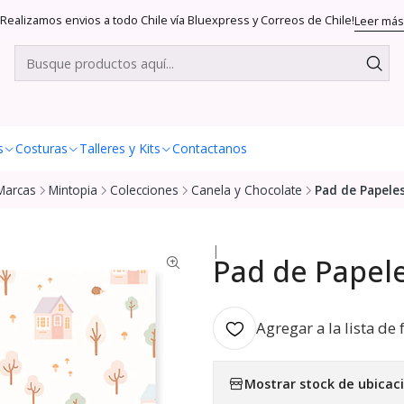
Realizamos envios a todo Chile vía Bluexpress y Correos de Chile!
Leer más
s
Costuras
Talleres y Kits
Contactanos
Marcas
Mintopia
Colecciones
Canela y Chocolate
Pad de Papele
|
Pad de Papel
Agregar a la lista de 
Mostrar stock de ubicac