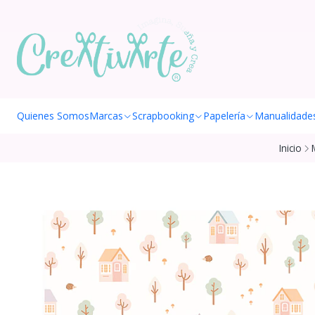
Quienes Somos
Marcas
Scrapbooking
Papelería
Manualidade
Inicio