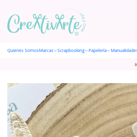
Quienes Somos
Marcas
Scrapbooking
Papelería
Manualidade
I