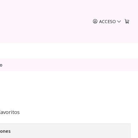
ACCESO
lo
o
favoritos
iones