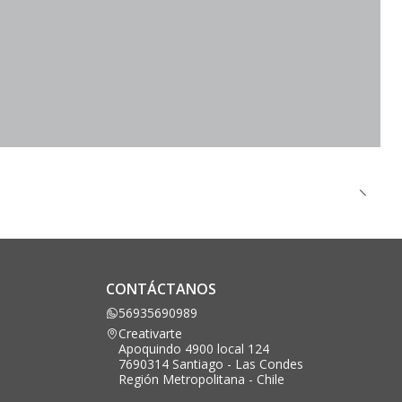
CONTÁCTANOS
56935690989
Creativarte
Apoquindo 4900 local 124
7690314 Santiago - Las Condes
Región Metropolitana - Chile