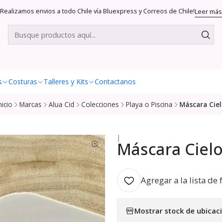
Realizamos envios a todo Chile vía Bluexpress y Correos de Chile!
Leer más
s
Costuras
Talleres y Kits
Contactanos
nicio
Marcas
Alua Cid
Colecciones
Playa o Piscina
Máscara Cie
|
Máscara Ciel
Agregar a la lista de 
Mostrar stock de ubicac