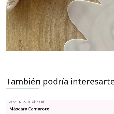
También podría interesart
ACS/STN02701
|
Alua Cid
Máscara Camarote