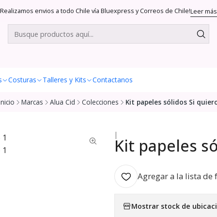
Realizamos envios a todo Chile vía Bluexpress y Correos de Chile!
Leer más
s
Costuras
Talleres y Kits
Contactanos
Inicio
Marcas
Alua Cid
Colecciones
Kit papeles sólidos Si quier
|
Kit papeles só
Agregar a la lista de 
Mostrar stock de ubicac