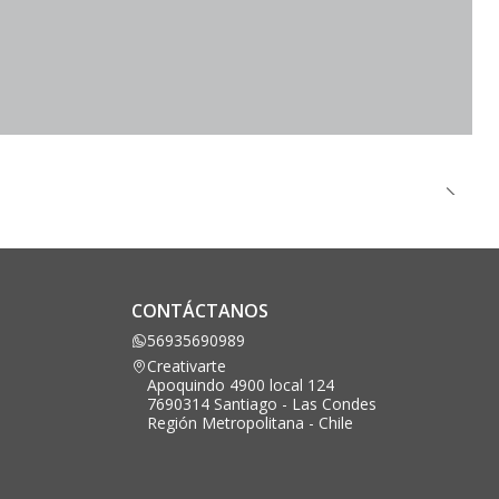
CONTÁCTANOS
56935690989
Creativarte
Apoquindo 4900 local 124
7690314 Santiago - Las Condes
Región Metropolitana - Chile