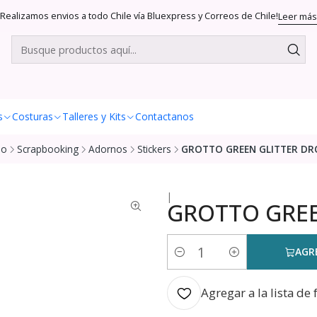
Realizamos envios a todo Chile vía Bluexpress y Correos de Chile!
Leer más
s
Costuras
Talleres y Kits
Contactanos
io
Scrapbooking
Adornos
Stickers
GROTTO GREEN GLITTER DR
|
GROTTO GREE
AGR
Cantidad
Agregar a la lista de 