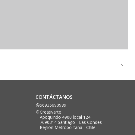
CONTÁCTANOS
56935690989
Creativarte
Apoquindo 4900 local 124
7690314 Santiago - Las Condes
Región Metropolitana - Chile