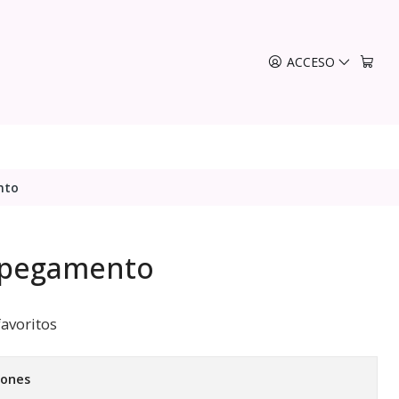
ACCESO
nto
 pegamento
favoritos
iones