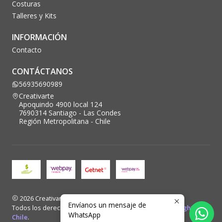
Costuras
Talleres y Kits
INFORMACIÓN
Contacto
CONTÁCTANOS
56935690989
Creativarte
Apoquindo 4900 local 124
7690314 Santiago - Las Condes
Región Metropolitana - Chile
2026 Creativarte.
Envíanos un mensaje de
Todos los derechos reservados. Desarrollado por
Blacklight
WhatsApp
Chile
.