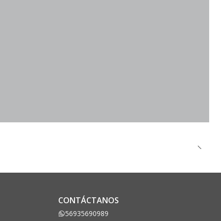
CONTÁCTANOS
56935690989