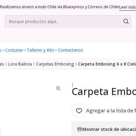
Realizamos envios a todo Chile vía Bluexpress y Correos de Chile!
Leer más
s
Costuras
Talleres y Kits
Contactanos
as
Lora Bailora
Carpetas Embosing
Carpeta Embosing 6 x 8 Ciel
|
Carpeta Embos
Agregar a la lista de 
Mostrar stock de ubicac