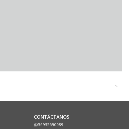
CONTÁCTANOS
56935690989