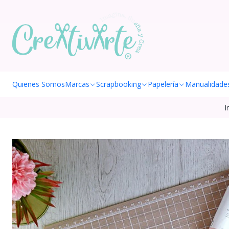
Quienes Somos
Marcas
Scrapbooking
Papelería
Manualidade
I